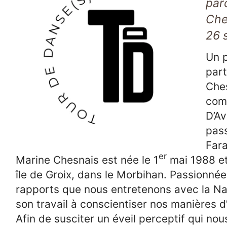
par
Che
26 
Un p
part
Ches
com
D’Av
pass
Far
er
Marine Chesnais est née le 1
mai 1988 et 
île de Groix, dans le Morbihan. Passionnée
rapports que nous entretenons avec la Na
son travail à conscientiser nos manières d’
Afin de susciter un éveil perceptif qui no