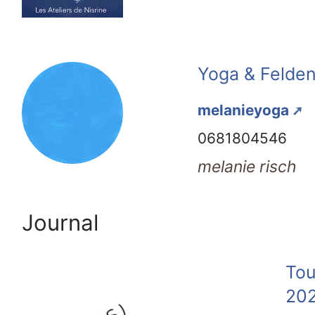
Yoga & Felden
melanieyoga
0681804546
melanie risch
Journal
Tou
20