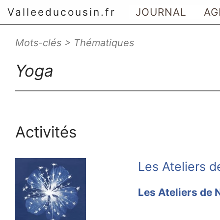
Valleeducousin.fr
JOURNAL
AG
Mots-clés > Thématiques
Aller au menu principal
Aller au contenu principal
Yoga
Aller au menu secondaire
Aller à la recherche
Activités
Les Ateliers d
Les Ateliers de 