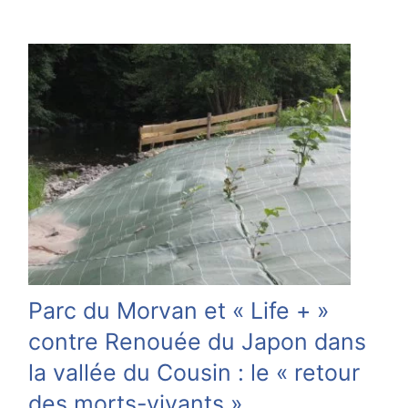
Parc du Morvan et « Life + »
contre Renouée du Japon dans
la vallée du Cousin : le « retour
des morts-vivants »