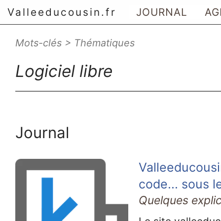
Valleeducousin.fr
JOURNAL
AG
Mots-clés > Thématiques
Aller au menu principal
Aller au contenu principal
Logiciel libre
Aller au menu secondaire
Aller à la recherche
Journal
Valleeducousi
code... sous 
Quelques expli