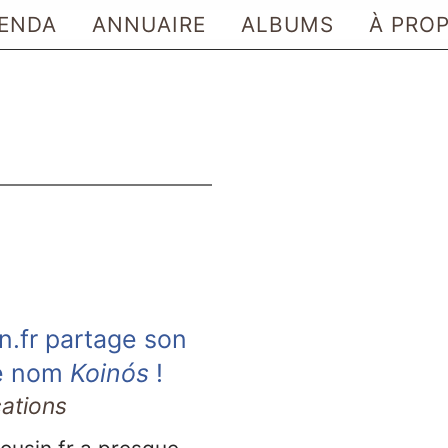
ENDA
ANNUAIRE
ALBUMS
À PRO
n.fr partage son
le nom
Koinós
!
cations