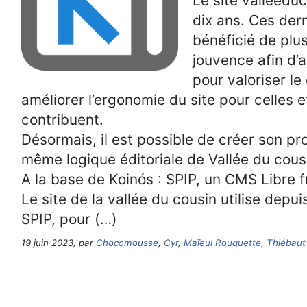
Le site valleedu
dix ans. Ces dern
bénéficié de plu
jouvence afin d’
pour valoriser le
améliorer l’ergonomie du site pour celles e
contribuent.
Désormais, il est possible de créer son pr
même logique éditoriale de Vallée du cousi
A la base de Koinós : SPIP, un CMS Libre f
Le site de la vallée du cousin utilise depuis
SPIP, pour (…)
19 juin 2023, par
Chocomousse
,
Cyr
,
Maïeul Rouquette
,
Thiébaut