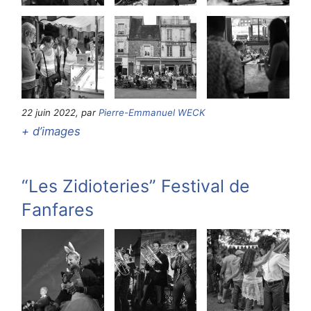
22 juin 2022, par
Pierre-Emmanuel WECK
+ d’images
“Les Zidioteries” Festival de
Fanfares