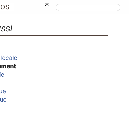
POS
ssi
locale
ement
ie
que
que