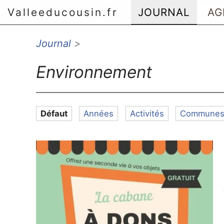
Valleeducousin.fr
JOURNAL
AG
Journal
>
Aller au menu principal
Aller au contenu principal
Environnement
Aller au menu secondaire
Aller à la recherche
Défaut
Années
Activités
Commune