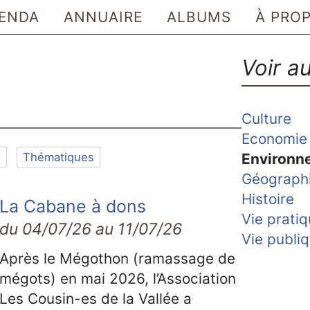
ENDA
ANNUAIRE
ALBUMS
À PRO
Voir au
Culture
Economie 
s
Thématiques
Environn
Géograph
Histoire
La Cabane à dons
Vie prati
du 04/07/26 au 11/07/26
Vie publi
Après le Mégothon (ramassage de
mégots) en mai 2026, l’Association
Les Cousin-es de la Vallée a