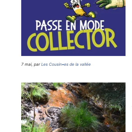
7 mai, par
Les Cousin•es de la vallée