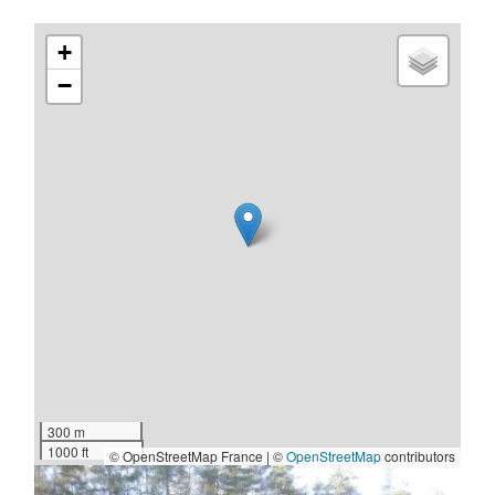
+
−
300 m
1000 ft
© OpenStreetMap France | ©
OpenStreetMap
contributors