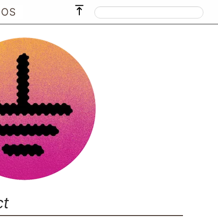
POS
ct