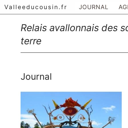
Valleeducousin.fr
JOURNAL
AG
Aller au menu principal
Relais avallonnais des 
Aller au contenu principal
terre
Aller au menu secondaire
Aller à la recherche
Journal