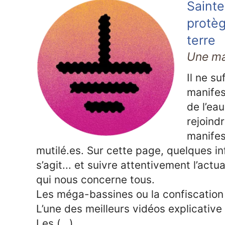
Sainte
protèg
terre
Une man
Il ne su
manifes
de l’ea
rejoindr
manifes
mutilé.es. Sur cette page, quelques i
s’agit... et suivre attentivement l’act
qui nous concerne tous.
Les méga-bassines ou la confiscation 
L’une des meilleurs vidéos explicative 
Les (…)