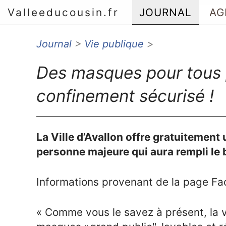
Valleeducousin.fr
JOURNAL
AG
Journal
>
Vie publique
>
Aller au menu principal
Aller au contenu principal
Des masques pour tous 
Aller au menu secondaire
Aller à la recherche
confinement sécurisé !
La Ville d’Avallon offre gratuitemen
personne majeure qui aura rempli le b
Informations provenant de la page Face
« Comme vous le savez à présent, la 