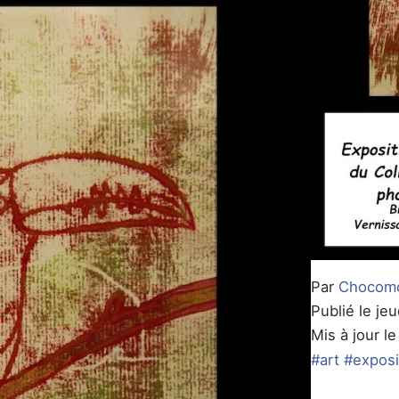
Par
Chocom
Publié le je
Mis à jour le
#art
#exposi