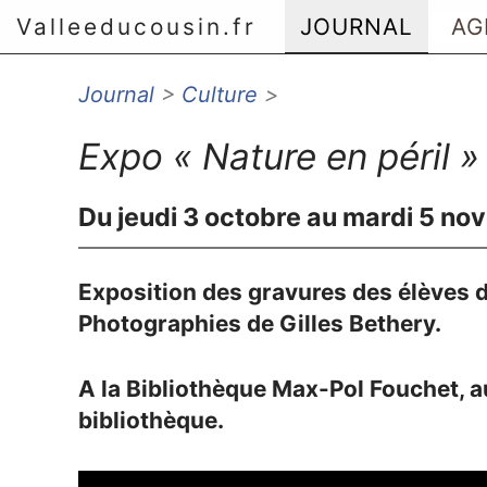
Valleeducousin.fr
JOURNAL
AG
Journal
>
Culture
>
Aller au menu principal
Aller au contenu principal
Expo « Nature en péril »
Aller au menu secondaire
Aller à la recherche
Du jeudi 3 octobre au mardi 5 n
Exposition des gravures des élèves 
Photographies de Gilles Bethery.
A la Bibliothèque Max-Pol Fouchet, a
bibliothèque.