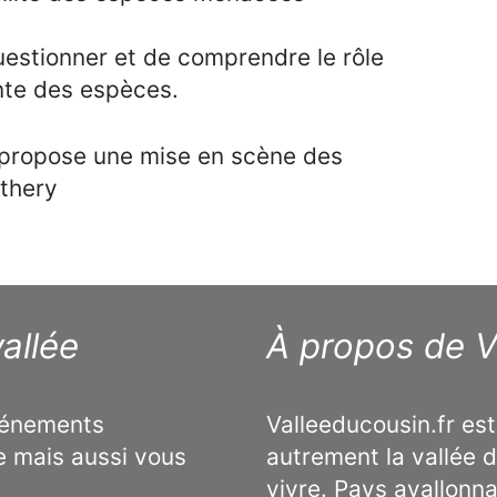
uestionner et de comprendre le rôle
nte des espèces.
n propose une mise en scène des
thery
allée
À propos de V
événements
Valleeducousin.fr est
e mais aussi vous
autrement la vallée d
vivre. Pays avallonn