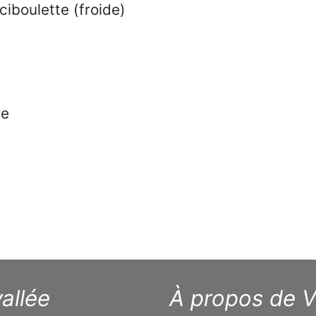
iboulette (froide)
re
allée
À propos de V