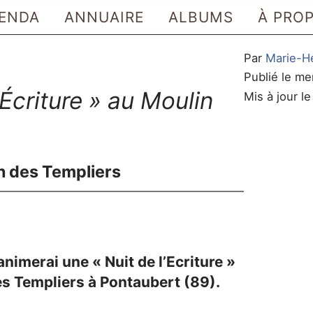
ENDA
ANNUAIRE
ALBUMS
À PRO
Par
Marie-H
Publié le me
’Écriture » au Moulin
Mis à jour l
n des Templiers
animerai une « Nuit de l’Ecriture »
es Templiers à Pontaubert (89).