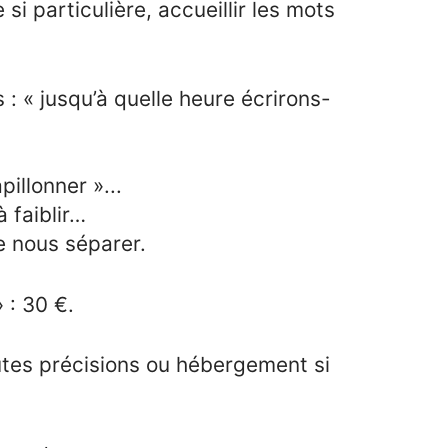
i particulière, accueillir les mots
 « jusqu’à quelle heure écrirons-
llonner »...
 faiblir…
 nous séparer.
» : 30 €.
utes précisions ou hébergement si