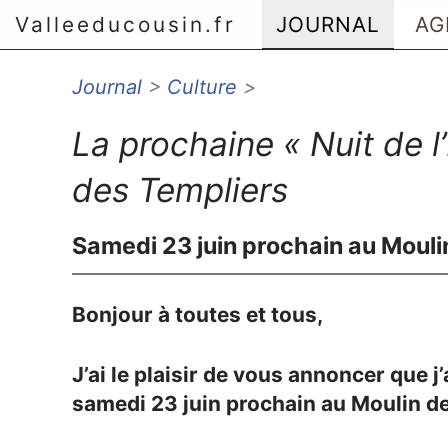
Valleeducousin.fr
JOURNAL
AG
Journal
>
Culture
>
Aller au menu principal
Aller au contenu principal
La prochaine « Nuit de l
Aller au menu secondaire
Aller à la recherche
des Templiers
Samedi 23 juin prochain au Mouli
Bonjour à toutes et tous,
J’ai le plaisir de vous annoncer que j’
samedi 23 juin prochain au Moulin d