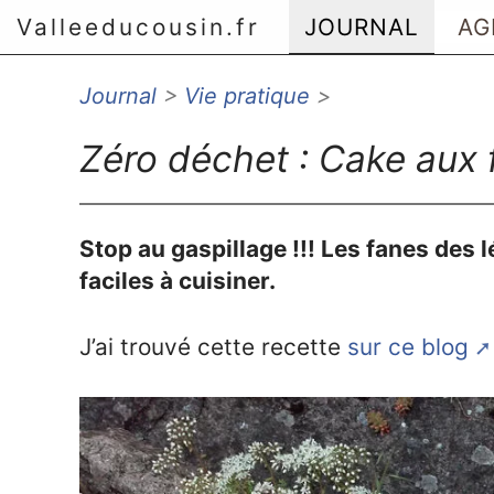
Valleeducousin.fr
JOURNAL
AG
Journal
>
Vie pratique
>
Aller au menu principal
Aller au contenu principal
Zéro déchet : Cake aux 
Aller au menu secondaire
Aller à la recherche
Stop au gaspillage !!! Les fanes des
faciles à cuisiner.
J’ai trouvé cette recette
sur ce blog