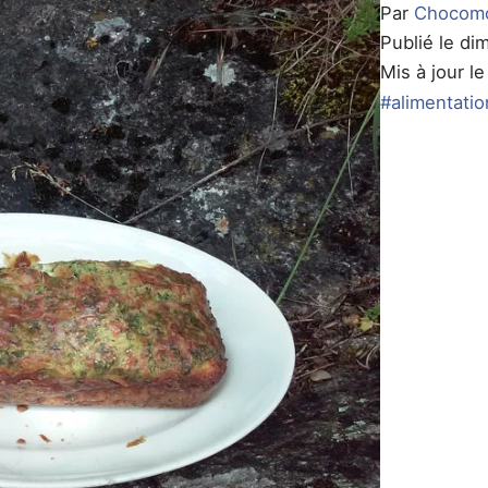
Par
Chocom
Publié le di
Mis à jour l
#alimentatio