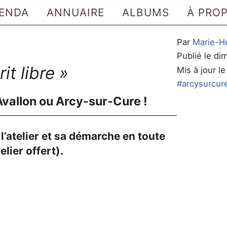
ENDA
ANNUAIRE
ALBUMS
À PRO
Par
Marie-H
Publié le d
rit libre »
Mis à jour l
#arcysurcur
vallon ou Arcy-sur-Cure !
l’atelier et sa démarche en toute
elier offert).