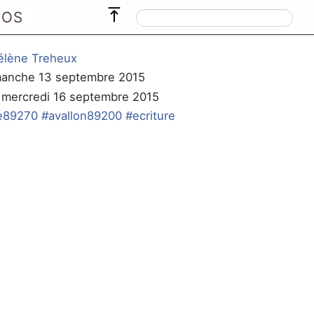
POS
élène Treheux
imanche 13 septembre 2015
e mercredi 16 septembre 2015
e89270
#avallon89200
#ecriture