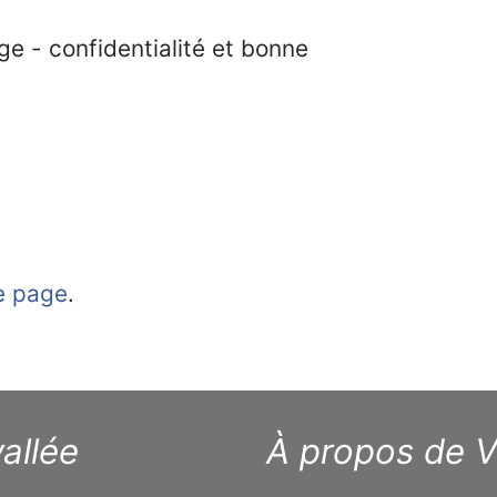
ge - confidentialité et bonne
te page
.
allée
À propos de V