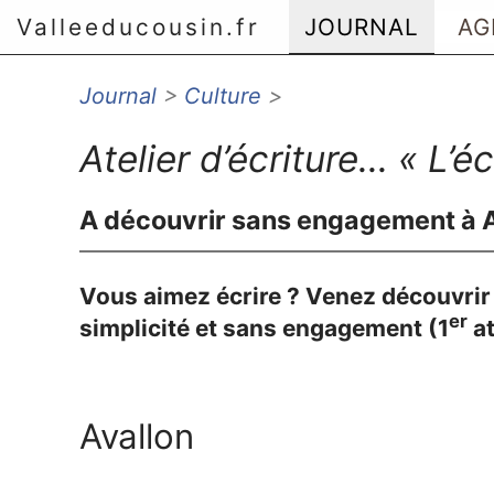
Valleeducousin.fr
JOURNAL
AG
Journal
>
Culture
>
Aller au menu principal
Aller au contenu principal
Atelier d’écriture... « L’éc
Aller au menu secondaire
Aller à la recherche
A découvrir sans engagement à A
Vous aimez écrire ? Venez découvrir 
er
simplicité et sans engagement (1
at
Avallon