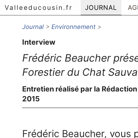
Valleeducousin.fr
JOURNAL
AG
Journal
>
Environnement
>
Aller au menu principal
Aller au contenu principal
Interview
Aller au menu secondaire
Aller à la recherche
Frédéric Beaucher prés
Forestier du Chat Sauva
Entretien réalisé par la Rédaction
2015
Frédéric Beaucher, vous p