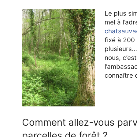
Le plus si
mel à l’ad
chatsauva
fixé à 200
plusieurs…
nous, c’es
l’ambassa
connaître 
Comment allez-vous parve
parcelles de forêt ?