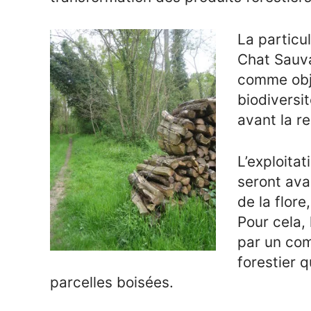
La particu
Chat Sauva
comme obje
biodiversi
avant la r
L’exploitat
seront ava
de la flore
Pour cela
par un com
forestier 
parcelles boisées.