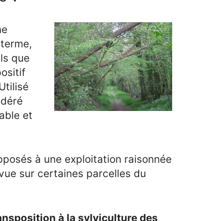
ne
 terme,
els que
ositif
tilisé
idéré
able et
posés à une exploitation raisonnée
évue sur certaines parcelles du
nsposition à la sylviculture des