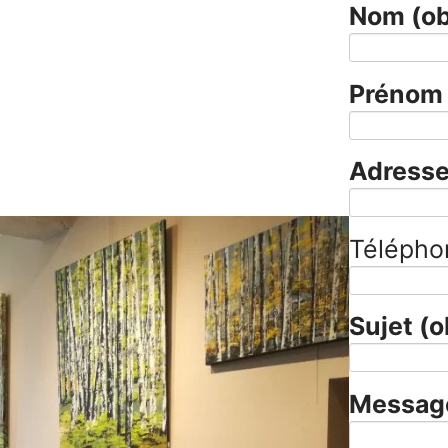
Nom
(ob
Préno
Adresse
Télépho
Sujet
(o
Messa