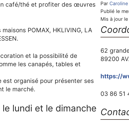
Par
Carolin
 un café/thé et profiter des œuvres
Publié le me
Mis à jour l
Coord
les maisons POMAX, HKLIVING, LA
ESSEN.
62 grande
oration et la possibilité de
89200
AV
omme les canapés, tables et
https://w
e est organisé pour présenter ses
nt le marché.
03 86 51 
 le lundi et le dimanche
Conta