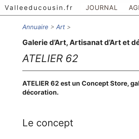
Valleeducousin.fr
JOURNAL
AG
Annuaire
>
Art
>
Aller au menu principal
Aller au contenu principal
Galerie d’Art, Artisanat d’Art et 
Aller au menu secondaire
Aller à la recherche
ATELIER 62
ATELIER 62 est un Concept Store, galer
décoration.
Le concept