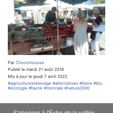
Par
Chocomousse
Publié le mardi 21 août 2018
Mis à jour le jeudi 7 avril 2022
#agricultureetelevage
#alternatives
#biere
#bio
#ecologie
#faune
#monnaie
#natura2000
S’abonner à l’Écho de la vallée