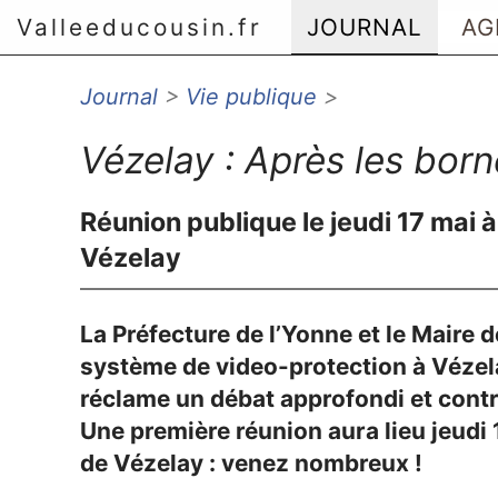
Valleeducousin.fr
JOURNAL
AG
Journal
>
Vie publique
>
Aller au menu principal
Aller au contenu principal
Vézelay : Après les born
Aller au menu secondaire
Aller à la recherche
Réunion publique le jeudi 17 mai à
Vézelay
La Préfecture de l’Yonne et le Maire d
système de video-protection à Vézela
réclame un débat approfondi et contr
Une première réunion aura lieu jeudi 
de Vézelay : venez nombreux !