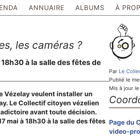
ENDA
ANNUAIRE
ALBUMS
À PRO
es, les caméras ?
 18h30 à la salle des fêtes de
Par
Le Colle
Publié le me
Mis à jour l
e Vézelay veulent installer un
Coord
y. Le Collectif citoyen vézelien
adictoire avant toute décision.
17 mai à 18h30 à la salle des fêtes
Page du C
video-pro