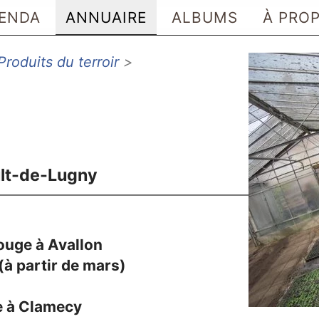
ENDA
ANNUAIRE
ALBUMS
À PRO
Produits du terroir
>
ult-de-Lugny
ouge à Avallon
(à partir de mars)
ie à Clamecy