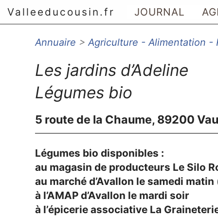
Valleeducousin.fr
JOURNAL
AG
Annuaire
>
Agriculture - Alimentation - 
Aller au menu principal
Aller au contenu principal
Les jardins d’Adeline
Aller au menu secondaire
Aller à la recherche
Légumes bio
5 route de la Chaume, 89200 Va
Légumes bio disponibles :
au magasin de producteurs Le Silo R
au marché d’Avallon le samedi matin 
à l’AMAP d’Avallon le mardi soir
à l’épicerie associative La Graineter