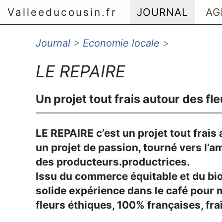
Valleeducousin.fr
JOURNAL
AG
Journal
>
Economie locale
>
Aller au menu principal
Aller au contenu principal
LE REPAIRE
Aller au menu secondaire
Aller à la recherche
Un projet tout frais autour des fle
LE REPAIRE c’est un projet tout frais 
un projet de passion, tourné vers l’am
des producteurs.productrices.
Issu du commerce équitable et du bi
solide expérience dans le café pour
fleurs éthiques, 100% françaises, fr