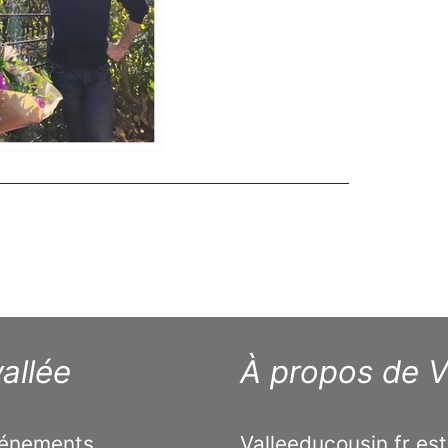
allée
À propos de V
événements
Valleeducousin.fr est