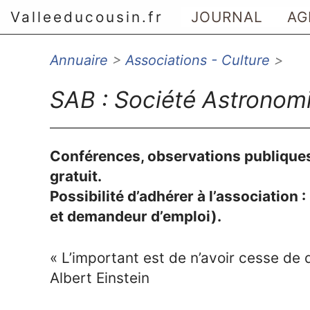
Valleeducousin.fr
JOURNAL
AG
Annuaire
>
Associations - Culture
>
Aller au menu principal
Aller au contenu principal
SAB : Société Astronom
Aller au menu secondaire
Aller à la recherche
Conférences, observations publiques
gratuit.
Possibilité d’adhérer à l’association :
et demandeur d’emploi).
« L’important est de n’avoir cesse de 
Albert Einstein