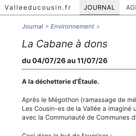
Valleeducousin.fr
JOURNAL
AG
Journal
>
Environnement
>
Aller au menu principal
Aller au contenu principal
La Cabane à dons
Aller au menu secondaire
Aller à la recherche
du 04/07/26 au 11/07/26
A la déchetterie d’Étaule.
Après le Mégothon (ramassage de mégo
Les Cousin-es de la Vallée a imaginé 
avec la Communauté de Communes d’A
Ceci dans le but de favoriser :