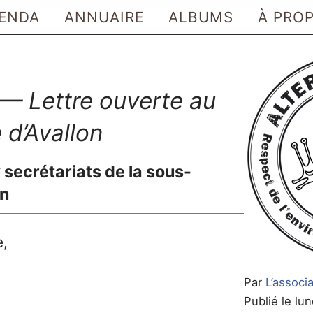
ENDA
ANNUAIRE
ALBUMS
À PRO
 — Lettre ouverte au
 d’Avallon
secrétariats de la sous-
on
e,
Par
L’associa
Publié le lu