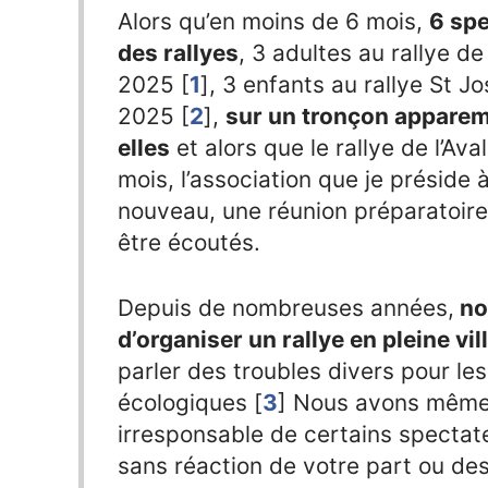
Alors qu’en moins de 6 mois,
6 spe
des rallyes
, 3 adultes au rallye de
2025
[
1
]
, 3 enfants au rallye St J
2025
[
2
]
,
sur un tronçon appare
elles
et alors que le rallye de l’Av
mois, l’association que je préside à
nouveau, une réunion préparatoire 
être écoutés.
Depuis de nombreuses années,
no
d’organiser un rallye en pleine vi
parler des troubles divers pour les
écologiques
[
3
]
Nous avons même 
irresponsable de certains spectate
sans réaction de votre part ou de