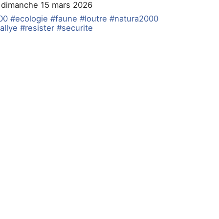
e dimanche 15 mars 2026
00
#ecologie
#faune
#loutre
#natura2000
allye
#resister
#securite