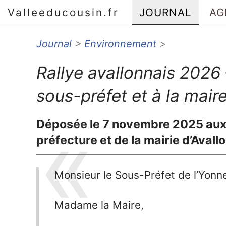
Valleeducousin.fr
JOURNAL
AG
Journal
>
Environnement
>
Aller au menu principal
Aller au contenu principal
Rallye avallonnais 2026
Aller au menu secondaire
Aller à la recherche
sous-préfet et à la maire
Déposée le 7 novembre 2025 aux 
préfecture et de la mairie d’Avall
Monsieur le Sous-Préfet de l’Yonn
Madame la Maire,